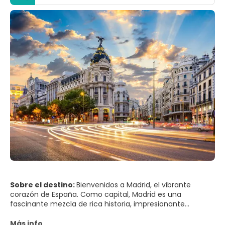
Sobre el destino:
Bienvenidos a Madrid, el vibrante
corazón de España. Como capital, Madrid es una
fascinante mezcla de rica historia, impresionante
arquitectura y una vibrante escena cultural. Tanto si eres
un entusiasta del arte, un aficionado a la historia o
Más info