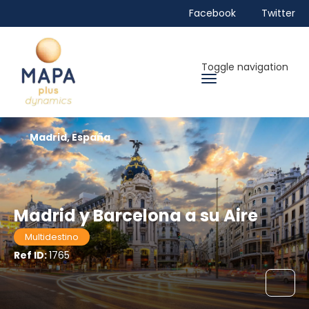
Facebook
Twitter
Toggle navigation
Madrid, España
Madrid y Barcelona a su Aire
Multidestino
Ref ID:
1765