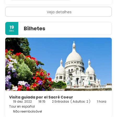
Veja detalhes
19
Bilhetes
dez.
Visita guiada por el Sacré Coeur
19 dez. 2022
18:15
2 Entradas
(
Adultos: 2
)
1 hora
Tour en español
Não reembolsável