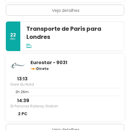
Veja detalhes
Transporte de Paris para
22
Londres
dez.
Eurostar - 9031
Direto
13:13
Gare du Nord
2h 26m
14:39
St Pancras Railway Station
2 PC
Veja detalhes