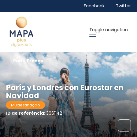
Facebook
Twitter
Toggle navigation
Paris, França
París y Londres con Eurostar en
Navidad
Multiestinação
ID de referência:
3661142