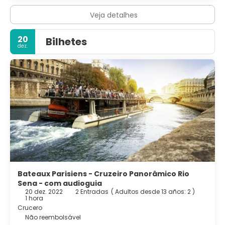
Veja detalhes
20
Bilhetes
dez.
Bateaux Parisiens - Cruzeiro Panorâmico Rio
Sena - com audioguia
20 dez. 2022
2 Entradas
(
Adultos desde 13 años: 2
)
1 hora
Crucero
Não reembolsável