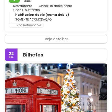
3407
Restaurante
Check-in antecipado
Check-out tardio
Habitacion doble (cama doble)
SOMENTE ACOMODAÇÃO
Non Refundable
Veja detalhes
22
Bilhetes
dez.