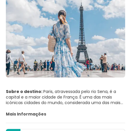
Sobre o destino:
Paris, atravessada pelo rio Sena, é a
capital e a maior cidade de França. É uma das mais
icónicas cidades do mundo, considerada uma das mais
belas e românticas, de tal modo que tem sido apelidade
de Cidade do Amor. Paris possui lugares históricos,
Mais Informações
monumentos, uma atmosfera agradável, cafés
maravilhosos, parques e museus de modo a satisfazer
todos os turistas. Uma grande parte da Cidade das Luzes,